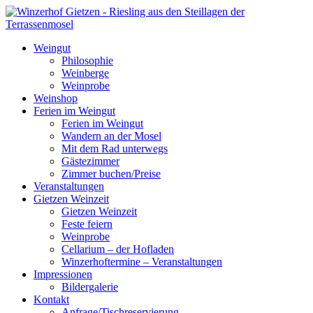
Weingut
Philosophie
Weinberge
Weinprobe
Weinshop
Ferien im Weingut
Ferien im Weingut
Wandern an der Mosel
Mit dem Rad unterwegs
Gästezimmer
Zimmer buchen/Preise
Veranstaltungen
Gietzen Weinzeit
Gietzen Weinzeit
Feste feiern
Weinprobe
Cellarium – der Hofladen
Winzerhoftermine – Veranstaltungen
Impressionen
Bildergalerie
Kontakt
Anfrage/Tischreservierung