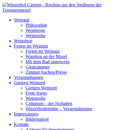
Weingut
Philosophie
Weinberge
Weinprobe
Weinshop
Ferien im Weingut
Ferien im Weingut
Wandern an der Mosel
Mit dem Rad unterwegs
Gästezimmer
Zimmer buchen/Preise
Veranstaltungen
Gietzen Weinzeit
Gietzen Weinzeit
Feste feiern
Weinprobe
Cellarium – der Hofladen
Winzerhoftermine – Veranstaltungen
Impressionen
Bildergalerie
Kontakt
Anfrage/Tischreservierung