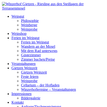
Weingut
Philosophie
Weinberge
Weinprobe
Weinshop
Ferien im Weingut
Ferien im Weingut
Wandern an der Mosel
Mit dem Rad unterwegs
Gästezimmer
Zimmer buchen/Preise
Veranstaltungen
Gietzen Weinzeit
Gietzen Weinzeit
Feste feiern
Weinprobe
Cellarium – der Hofladen
Winzerhoftermine – Veranstaltungen
Impressionen
Bildergalerie
Kontakt
Anfrage/Tischreservierung