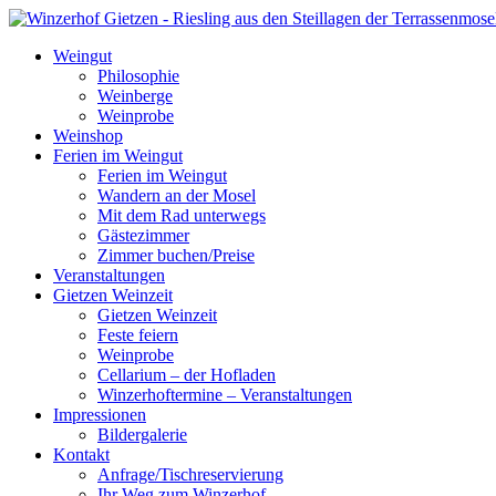
Weingut
Philosophie
Weinberge
Weinprobe
Weinshop
Ferien im Weingut
Ferien im Weingut
Wandern an der Mosel
Mit dem Rad unterwegs
Gästezimmer
Zimmer buchen/Preise
Veranstaltungen
Gietzen Weinzeit
Gietzen Weinzeit
Feste feiern
Weinprobe
Cellarium – der Hofladen
Winzerhoftermine – Veranstaltungen
Impressionen
Bildergalerie
Kontakt
Anfrage/Tischreservierung
Ihr Weg zum Winzerhof