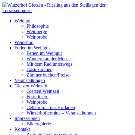
Weingut
Philosophie
Weinberge
Weinprobe
Weinshop
Ferien im Weingut
Ferien im Weingut
Wandern an der Mosel
Mit dem Rad unterwegs
Gästezimmer
Zimmer buchen/Preise
Veranstaltungen
Gietzen Weinzeit
Gietzen Weinzeit
Feste feiern
Weinprobe
Cellarium – der Hofladen
Winzerhoftermine – Veranstaltungen
Impressionen
Bildergalerie
Kontakt
Anfrage/Tischreservierung