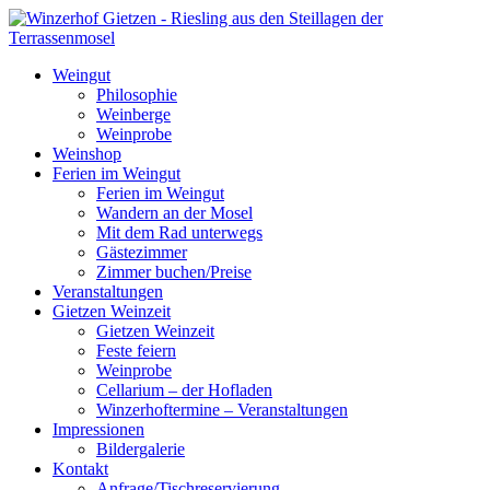
Weingut
Philosophie
Weinberge
Weinprobe
Weinshop
Ferien im Weingut
Ferien im Weingut
Wandern an der Mosel
Mit dem Rad unterwegs
Gästezimmer
Zimmer buchen/Preise
Veranstaltungen
Gietzen Weinzeit
Gietzen Weinzeit
Feste feiern
Weinprobe
Cellarium – der Hofladen
Winzerhoftermine – Veranstaltungen
Impressionen
Bildergalerie
Kontakt
Anfrage/Tischreservierung