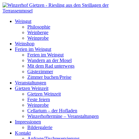
Weingut
Philosophie
Weinberge
Weinprobe
Weinshop
Ferien im Weingut
Ferien im Weingut
Wandern an der Mosel
Mit dem Rad unterwegs
Gästezimmer
Zimmer buchen/Preise
Veranstaltungen
Gietzen Weinzeit
Gietzen Weinzeit
Feste feiern
Weinprobe
Cellarium – der Hofladen
Winzerhoftermine – Veranstaltungen
Impressionen
Bildergalerie
Kontakt
Anfrage/Tischreservierung