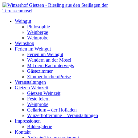
Weingut
Philosophie
Weinberge
Weinprobe
Weinshop
Ferien im Weingut
Ferien im Weingut
Wandern an der Mosel
Mit dem Rad unterwegs
Gästezimmer
Zimmer buchen/Preise
Veranstaltungen
Gietzen Weinzeit
Gietzen Weinzeit
Feste feiern
Weinprobe
Cellarium – der Hofladen
Winzerhoftermine – Veranstaltungen
Impressionen
Bildergalerie
Kontakt
Anfrage/Tischreservierung