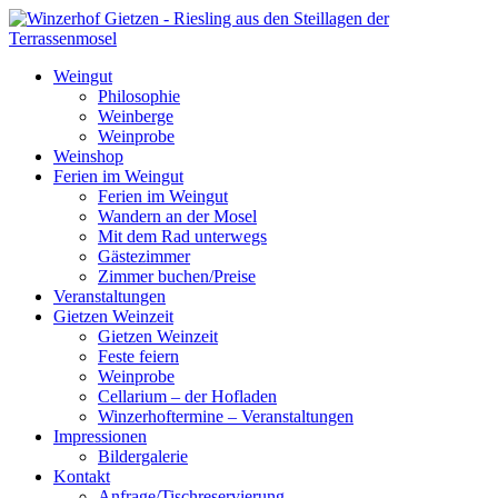
Weingut
Philosophie
Weinberge
Weinprobe
Weinshop
Ferien im Weingut
Ferien im Weingut
Wandern an der Mosel
Mit dem Rad unterwegs
Gästezimmer
Zimmer buchen/Preise
Veranstaltungen
Gietzen Weinzeit
Gietzen Weinzeit
Feste feiern
Weinprobe
Cellarium – der Hofladen
Winzerhoftermine – Veranstaltungen
Impressionen
Bildergalerie
Kontakt
Anfrage/Tischreservierung