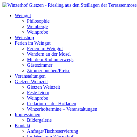
Weingut
Philosophie
Weinberge
Weinprobe
Weinshop
Ferien im Weingut
Ferien im Weingut
Wandern an der Mosel
Mit dem Rad unterwegs
Gästezimmer
Zimmer buchen/Preise
Veranstaltungen
Gietzen Weinzeit
Gietzen Weinzeit
Feste feiern
Weinprobe
Cellarium – der Hofladen
Winzerhoftermine – Veranstaltungen
Impressionen
Bildergalerie
Kontakt
Anfrage/Tischreservierung
Ihr Weg zum Winzerhof