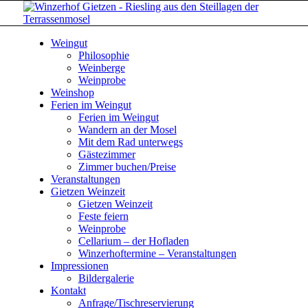
Weingut
Philosophie
Weinberge
Weinprobe
Weinshop
Ferien im Weingut
Ferien im Weingut
Wandern an der Mosel
Mit dem Rad unterwegs
Gästezimmer
Zimmer buchen/Preise
Veranstaltungen
Gietzen Weinzeit
Gietzen Weinzeit
Feste feiern
Weinprobe
Cellarium – der Hofladen
Winzerhoftermine – Veranstaltungen
Impressionen
Bildergalerie
Kontakt
Anfrage/Tischreservierung