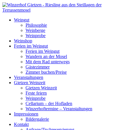
Weingut
Philosophie
Weinberge
Weinprobe
Weinshop
Ferien im Weingut
Ferien im Weingut
Wandern an der Mosel
Mit dem Rad unterwegs
Gästezimmer
Zimmer buchen/Preise
Veranstaltungen
Gietzen Weinzeit
Gietzen Weinzeit
Feste feiern
Weinprobe
Cellarium – der Hofladen
Winzerhoftermine – Veranstaltungen
Impressionen
Bildergalerie
Kontakt
Anfrage/Tischreservierung