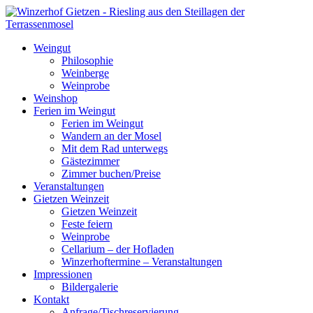
Weingut
Philosophie
Weinberge
Weinprobe
Weinshop
Ferien im Weingut
Ferien im Weingut
Wandern an der Mosel
Mit dem Rad unterwegs
Gästezimmer
Zimmer buchen/Preise
Veranstaltungen
Gietzen Weinzeit
Gietzen Weinzeit
Feste feiern
Weinprobe
Cellarium – der Hofladen
Winzerhoftermine – Veranstaltungen
Impressionen
Bildergalerie
Kontakt
Anfrage/Tischreservierung