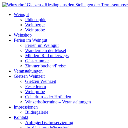
Weingut
Philosophie
Weinberge
Weinprobe
Weinshop
Ferien im Weingut
Ferien im Weingut
Wandern an der Mosel
Mit dem Rad unterwegs
Gästezimmer
Zimmer buchen/Preise
Veranstaltungen
Gietzen Weinzeit
Gietzen Weinzeit
Feste feiern
Weinprobe
Cellarium – der Hofladen
Winzerhoftermine – Veranstaltungen
Impressionen
Bildergalerie
Kontakt
Anfrage/Tischreservierung
Ihr Weg zum Winzerhof