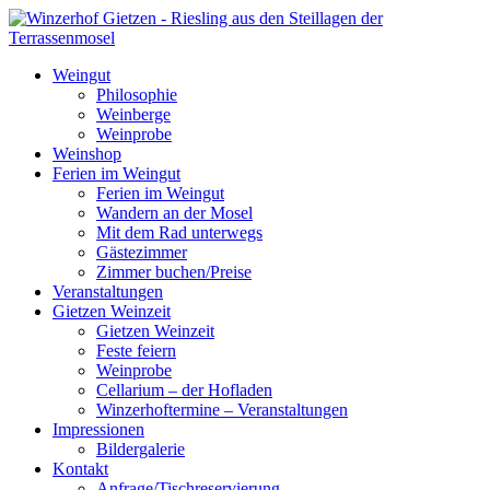
Weingut
Philosophie
Weinberge
Weinprobe
Weinshop
Ferien im Weingut
Ferien im Weingut
Wandern an der Mosel
Mit dem Rad unterwegs
Gästezimmer
Zimmer buchen/Preise
Veranstaltungen
Gietzen Weinzeit
Gietzen Weinzeit
Feste feiern
Weinprobe
Cellarium – der Hofladen
Winzerhoftermine – Veranstaltungen
Impressionen
Bildergalerie
Kontakt
Anfrage/Tischreservierung