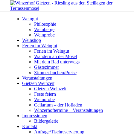
Weingut
Philosophie
Weinberge
Weinprobe
Weinshop
Ferien im Weingut
Ferien im Weingut
Wandern an der Mosel
Mit dem Rad unterwegs
Gästezimmer
Zimmer buchen/Preise
Veranstaltungen
Gietzen Weinzeit
Gietzen Weinzeit
Feste feiern
Weinprobe
Cellarium – der Hofladen
Winzerhoftermine – Veranstaltungen
Impressionen
Bildergalerie
Kontakt
Anfrage/Tischreservierung