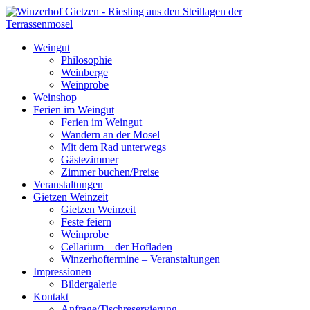
Weingut
Philosophie
Weinberge
Weinprobe
Weinshop
Ferien im Weingut
Ferien im Weingut
Wandern an der Mosel
Mit dem Rad unterwegs
Gästezimmer
Zimmer buchen/Preise
Veranstaltungen
Gietzen Weinzeit
Gietzen Weinzeit
Feste feiern
Weinprobe
Cellarium – der Hofladen
Winzerhoftermine – Veranstaltungen
Impressionen
Bildergalerie
Kontakt
Anfrage/Tischreservierung