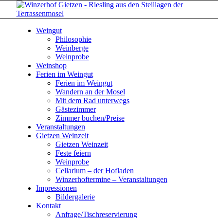
Weingut
Philosophie
Weinberge
Weinprobe
Weinshop
Ferien im Weingut
Ferien im Weingut
Wandern an der Mosel
Mit dem Rad unterwegs
Gästezimmer
Zimmer buchen/Preise
Veranstaltungen
Gietzen Weinzeit
Gietzen Weinzeit
Feste feiern
Weinprobe
Cellarium – der Hofladen
Winzerhoftermine – Veranstaltungen
Impressionen
Bildergalerie
Kontakt
Anfrage/Tischreservierung