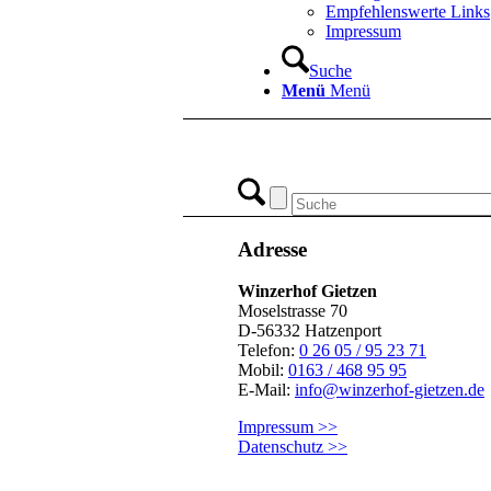
Empfehlenswerte Links
Impressum
Suche
Menü
Menü
Adresse
Winzerhof Gietzen
Moselstrasse 70
D-56332 Hatzenport
Telefon:
0 26 05 / 95 23 71
Mobil:
0163 / 468 95 95
E-Mail:
info@winzerhof-gietzen.de
Impressum >>
Datenschutz >>