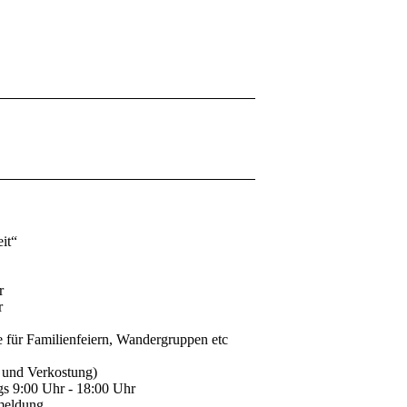
it“
r
r
e für Familienfeiern, Wandergruppen etc
 und Verkostung)
gs 9:00 Uhr - 18:00 Uhr
nmeldung