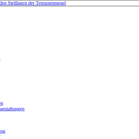
s
en
anstaltungen
ung
f