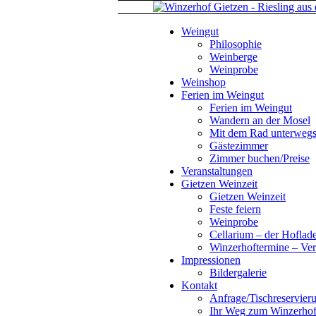
Weingut
Philosophie
Weinberge
Weinprobe
Weinshop
Ferien im Weingut
Ferien im Weingut
Wandern an der Mosel
Mit dem Rad unterweg
Gästezimmer
Zimmer buchen/Preise
Veranstaltungen
Gietzen Weinzeit
Gietzen Weinzeit
Feste feiern
Weinprobe
Cellarium – der Hoflad
Winzerhoftermine – Ver
Impressionen
Bildergalerie
Kontakt
Anfrage/Tischreservier
Ihr Weg zum Winzerho