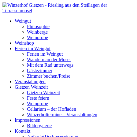
Weingut
Philosophie
Weinberge
Weinprobe
Weinshop
Ferien im Weingut
Ferien im Weingut
Wandern an der Mosel
Mit dem Rad unterwegs
Gästezimmer
Zimmer buchen/Preise
Veranstaltungen
Gietzen Weinzeit
Gietzen Weinzeit
Feste feiern
Weinprobe
Cellarium – der Hofladen
Winzerhoftermine – Veranstaltungen
Impressionen
Bildergalerie
Kontakt
Anfrage/Tischreservierung