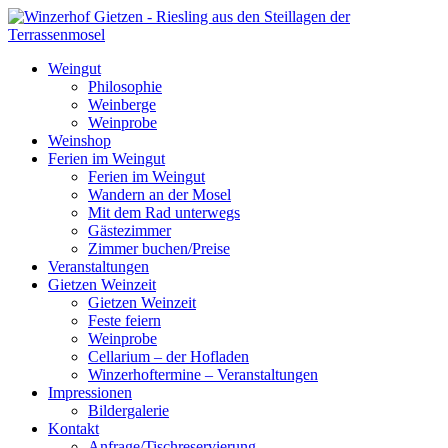
Weingut
Philosophie
Weinberge
Weinprobe
Weinshop
Ferien im Weingut
Ferien im Weingut
Wandern an der Mosel
Mit dem Rad unterwegs
Gästezimmer
Zimmer buchen/Preise
Veranstaltungen
Gietzen Weinzeit
Gietzen Weinzeit
Feste feiern
Weinprobe
Cellarium – der Hofladen
Winzerhoftermine – Veranstaltungen
Impressionen
Bildergalerie
Kontakt
Anfrage/Tischreservierung