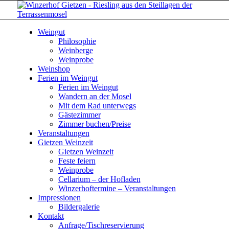
Weingut
Philosophie
Weinberge
Weinprobe
Weinshop
Ferien im Weingut
Ferien im Weingut
Wandern an der Mosel
Mit dem Rad unterwegs
Gästezimmer
Zimmer buchen/Preise
Veranstaltungen
Gietzen Weinzeit
Gietzen Weinzeit
Feste feiern
Weinprobe
Cellarium – der Hofladen
Winzerhoftermine – Veranstaltungen
Impressionen
Bildergalerie
Kontakt
Anfrage/Tischreservierung