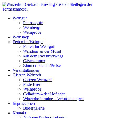
Weingut
Philosophie
Weinberge
Weinprobe
Weinshop
Ferien im Weingut
Ferien im Weingut
Wandern an der Mosel
Mit dem Rad unterwegs
Gästezimmer
Zimmer buchen/Preise
Veranstaltungen
Gietzen Weinzeit
Gietzen Weinzeit
Feste feiern
Weinprobe
Cellarium – der Hofladen
Winzerhoftermine – Veranstaltungen
Impressionen
Bildergalerie
Kontakt
Anfrage/Tischreservierung