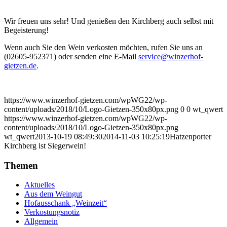
Wir freuen uns sehr! Und genießen den Kirchberg auch selbst mit
Begeisterung!
Wenn auch Sie den Wein verkosten möchten, rufen Sie uns an
(02605-952371) oder senden eine E-Mail
service@winzerhof-
gietzen.de
.
https://www.winzerhof-gietzen.com/wpWG22/wp-
content/uploads/2018/10/Logo-Gietzen-350x80px.png
0
0
wt_qwert
https://www.winzerhof-gietzen.com/wpWG22/wp-
content/uploads/2018/10/Logo-Gietzen-350x80px.png
wt_qwert
2013-10-19 08:49:30
2014-11-03 10:25:19
Hatzenporter
Kirchberg ist Siegerwein!
Themen
Aktuelles
Aus dem Weingut
Hofausschank „Weinzeit“
Verkostungsnotiz
Allgemein