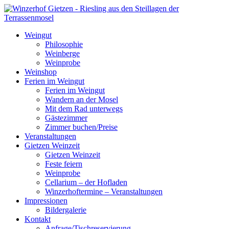
Weingut
Philosophie
Weinberge
Weinprobe
Weinshop
Ferien im Weingut
Ferien im Weingut
Wandern an der Mosel
Mit dem Rad unterwegs
Gästezimmer
Zimmer buchen/Preise
Veranstaltungen
Gietzen Weinzeit
Gietzen Weinzeit
Feste feiern
Weinprobe
Cellarium – der Hofladen
Winzerhoftermine – Veranstaltungen
Impressionen
Bildergalerie
Kontakt
Anfrage/Tischreservierung