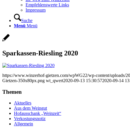
Empfehlenswerte Links
Impressum
Suche
Menü
Menü
Sparkassen-Riesling 2020
https://www.winzerhof-gietzen.com/wpWG22/wp-content/uploads/2
Gietzen-350x80px.png
wt_qwert
2020-09-13 15:30:57
2020-09-14 13
Themen
Aktuelles
Aus dem Weingut
Hofausschank „Weinzeit“
Verkostungsnotiz
Allgemein