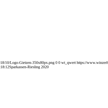
018/10/Logo-Gietzen-350x80px.png
0
0
wt_qwert
https://www.winzer
:18:12
Sparkassen-Riesling 2020