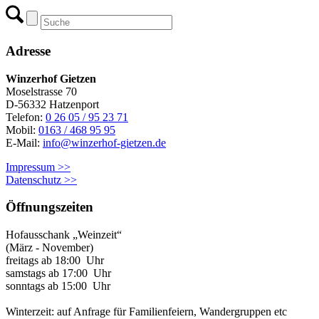
Adresse
Winzerhof Gietzen
Moselstrasse 70
D-56332 Hatzenport
Telefon:
0 26 05 / 95 23 71
Mobil:
0163 / 468 95 95
E-Mail:
info@winzerhof-gietzen.de
Impressum >>
Datenschutz >>
Öffnungszeiten
Hofausschank „Weinzeit“
(März - November)
freitags ab 18:00 Uhr
samstags ab 17:00 Uhr
sonntags ab 15:00 Uhr
Winterzeit: auf Anfrage für Familienfeiern, Wandergruppen etc