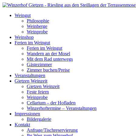
Weingut
Philosophie
Weinberge
Weinprobe
Weinshop
Ferien im Weingut
Ferien im Weingut
Wandern an der Mosel
Mit dem Rad unterwegs
Gästezimmer
Zimmer buchen/Preise
Veranstaltungen
Gietzen Weinzeit
Gietzen Weinzeit
Feste feiern
Weinprobe
Cellarium – der Hofladen
Winzerhoftermine – Veranstaltungen
Impressionen
Bildergalerie
Kontakt
Anfrage/Tischreservierung
Ihr Weg zum Winzerhof