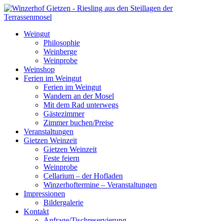
Weingut
Philosophie
Weinberge
Weinprobe
Weinshop
Ferien im Weingut
Ferien im Weingut
Wandern an der Mosel
Mit dem Rad unterwegs
Gästezimmer
Zimmer buchen/Preise
Veranstaltungen
Gietzen Weinzeit
Gietzen Weinzeit
Feste feiern
Weinprobe
Cellarium – der Hofladen
Winzerhoftermine – Veranstaltungen
Impressionen
Bildergalerie
Kontakt
Anfrage/Tischreservierung