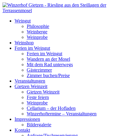
Weingut
Philosophie
Weinberge
Weinprobe
Weinshop
Ferien im Weingut
Ferien im Weingut
Wandern an der Mosel
Mit dem Rad unterwegs
Gästezimmer
Zimmer buchen/Preise
Veranstaltungen
Gietzen Weinzeit
Gietzen Weinzeit
Feste feiern
Weinprobe
Cellarium – der Hofladen
Winzerhoftermine – Veranstaltungen
Impressionen
Bildergalerie
Kontakt
Anfrage/Tischreservierung