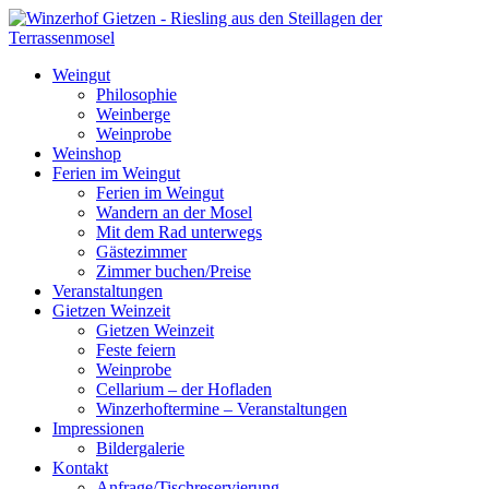
Weingut
Philosophie
Weinberge
Weinprobe
Weinshop
Ferien im Weingut
Ferien im Weingut
Wandern an der Mosel
Mit dem Rad unterwegs
Gästezimmer
Zimmer buchen/Preise
Veranstaltungen
Gietzen Weinzeit
Gietzen Weinzeit
Feste feiern
Weinprobe
Cellarium – der Hofladen
Winzerhoftermine – Veranstaltungen
Impressionen
Bildergalerie
Kontakt
Anfrage/Tischreservierung