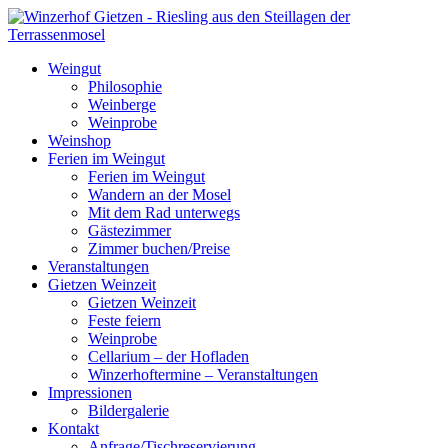
Weingut
Philosophie
Weinberge
Weinprobe
Weinshop
Ferien im Weingut
Ferien im Weingut
Wandern an der Mosel
Mit dem Rad unterwegs
Gästezimmer
Zimmer buchen/Preise
Veranstaltungen
Gietzen Weinzeit
Gietzen Weinzeit
Feste feiern
Weinprobe
Cellarium – der Hofladen
Winzerhoftermine – Veranstaltungen
Impressionen
Bildergalerie
Kontakt
Anfrage/Tischreservierung