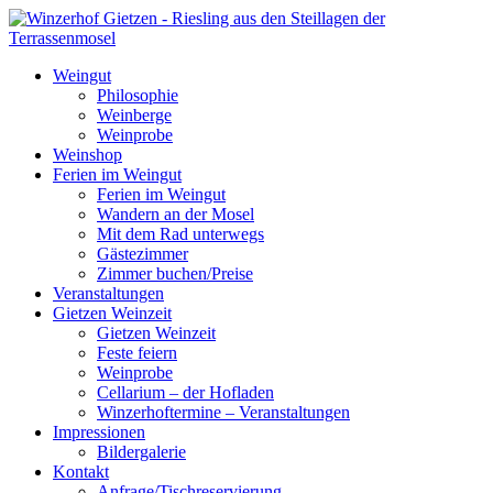
Weingut
Philosophie
Weinberge
Weinprobe
Weinshop
Ferien im Weingut
Ferien im Weingut
Wandern an der Mosel
Mit dem Rad unterwegs
Gästezimmer
Zimmer buchen/Preise
Veranstaltungen
Gietzen Weinzeit
Gietzen Weinzeit
Feste feiern
Weinprobe
Cellarium – der Hofladen
Winzerhoftermine – Veranstaltungen
Impressionen
Bildergalerie
Kontakt
Anfrage/Tischreservierung