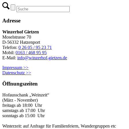
Adresse
Winzerhof Gietzen
Moselstrasse 70
D-56332 Hatzenport
Telefon:
0 26 05 / 95 23 71
Mobil:
0163 / 468 95 95
E-Mail:
info@winzerhof-gietzen.de
Impressum >>
Datenschutz >>
Öffnungszeiten
Hofausschank „Weinzeit“
(März - November)
freitags ab 18:00 Uhr
samstags ab 17:00 Uhr
sonntags ab 15:00 Uhr
Winterzeit: auf Anfrage für Familienfeiern, Wandergruppen etc