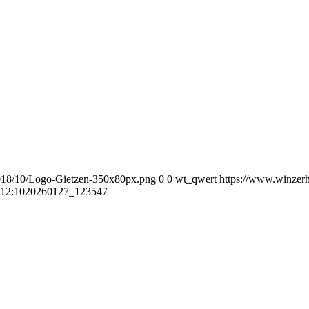
018/10/Logo-Gietzen-350x80px.png
0
0
wt_qwert
https://www.winzer
:12:10
20260127_123547