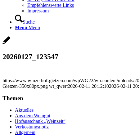
Empfehlenswerte Links
Impressum
Suche
Menü
Menü
20260127_123547
https://www.winzerhof-gietzen.com/wpWG22/wp-content/uploads/2
Gietzen-350x80px.png
wt_qwert
2026-02-11 20:12:10
2026-02-11 20
Themen
Aktuelles
Aus dem Weingut
Hofausschank „Weinzeit“
Verkostungsnotiz
Allgemein