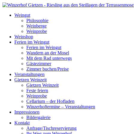
Weingut
Philosophie
Weinberge
Weinprobe
Weinshop
Ferien im Weingut
Ferien im Weingut
Wandern an der Mosel
Mit dem Rad unterwegs
Gästezimmer
Zimmer buchen/Preise
Veranstaltungen
Gietzen Weinzeit
Gietzen Weinzeit
Feste feiern
Weinprobe
Cellarium – der Hofladen
Winzerhoftermine – Veranstaltungen
Impressionen
Bildergalerie
Kontakt
Anfrage/Tischreservierung
Ihr Weg zum Winzerhof