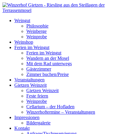
Weingut
Philosophie
Weinberge
Weinprobe
Weinshop
Ferien im Weingut
Ferien im Weingut
Wandern an der Mosel
Mit dem Rad unterwegs
Gästezimmer
Zimmer buchen/Preise
Veranstaltungen
Gietzen Weinzeit
Gietzen Weinzeit
Feste feiern
Weinprobe
Cellarium – der Hofladen
Winzerhoftermine – Veranstaltungen
Impressionen
Bildergalerie
Kontakt
Anfrage/Tischreservierung