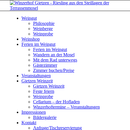
Weingut
Philosophie
Weinberge
Weinprobe
Weinshop
Ferien im Weingut
Ferien im Weingut
Wandern an der Mosel
Mit dem Rad unterwegs
Gästezimmer
Zimmer buchen/Preise
Veranstaltungen
Gietzen Weinzeit
Gietzen Weinzeit
Feste feiern
Weinprobe
Cellarium – der Hofladen
Winzerhoftermine – Veranstaltungen
Impressionen
Bildergalerie
Kontakt
Anfrage/Tischreservierung