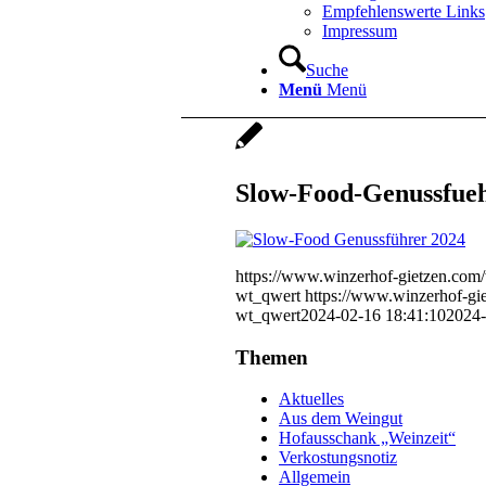
Empfehlenswerte Links
Impressum
Suche
Menü
Menü
Slow-Food-Genussfue
https://www.winzerhof-gietzen.co
wt_qwert
https://www.winzerhof-g
wt_qwert
2024-02-16 18:41:10
2024-
Themen
Aktuelles
Aus dem Weingut
Hofausschank „Weinzeit“
Verkostungsnotiz
Allgemein