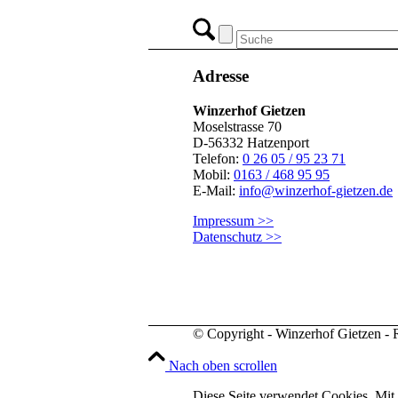
Adresse
Winzerhof Gietzen
Moselstrasse 70
D-56332 Hatzenport
Telefon:
0 26 05 / 95 23 71
Mobil:
0163 / 468 95 95
E-Mail:
info@winzerhof-gietzen.de
Impressum >>
Datenschutz >>
© Copyright - Winzerhof Gietzen - R
Nach oben scrollen
Diese Seite verwendet Cookies. Mit