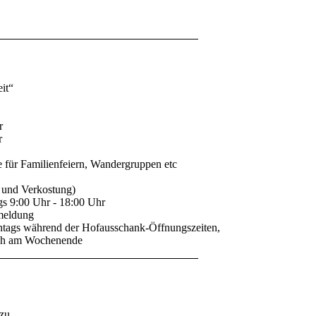
it“
r
r
e für Familienfeiern, Wandergruppen etc
 und Verkostung)
gs 9:00 Uhr - 18:00 Uhr
nmeldung
onntags während der Hofausschank-Öffnungszeiten,
uch am Wochenende
zu.