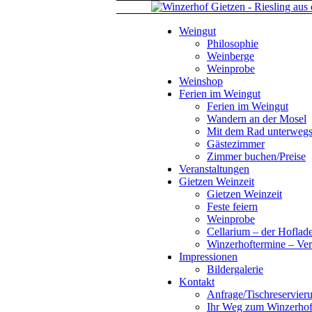
Weingut
Philosophie
Weinberge
Weinprobe
Weinshop
Ferien im Weingut
Ferien im Weingut
Wandern an der Mosel
Mit dem Rad unterweg
Gästezimmer
Zimmer buchen/Preise
Veranstaltungen
Gietzen Weinzeit
Gietzen Weinzeit
Feste feiern
Weinprobe
Cellarium – der Hoflad
Winzerhoftermine – Ver
Impressionen
Bildergalerie
Kontakt
Anfrage/Tischreservier
Ihr Weg zum Winzerho