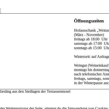
Öffnungszeiten
Hofausschank „Weinze
(März - November)
freitags ab 18:00 Uhr
samstags ab 17:00 Uh
sonntags ab 15:00 Uh
Winterzeit: auf Anfrag
Weingut (Weineinkauf
montags bis donnersta
nach telefonischer A
freitags, samstags, s
in der Winterpause a
iesling aus den Steillagen der Terrassenmosel
 der Weiternutzung der Seite, stimmst du die Verwendung von Cookies 