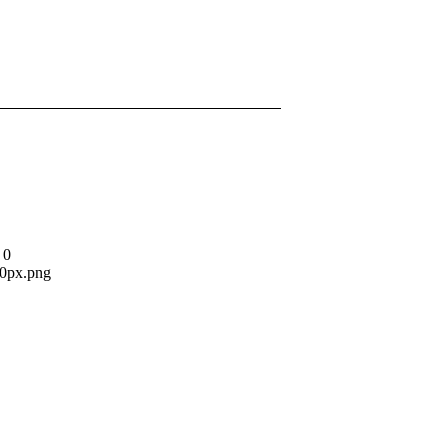
0
80px.png