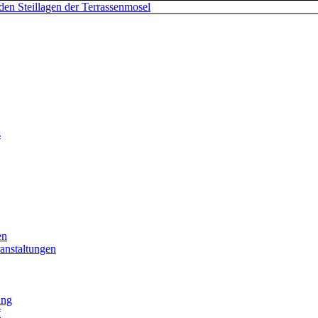
s
en
anstaltungen
ung
f