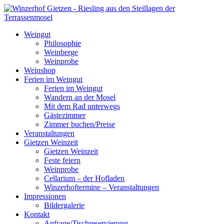
Weingut
Philosophie
Weinberge
Weinprobe
Weinshop
Ferien im Weingut
Ferien im Weingut
Wandern an der Mosel
Mit dem Rad unterwegs
Gästezimmer
Zimmer buchen/Preise
Veranstaltungen
Gietzen Weinzeit
Gietzen Weinzeit
Feste feiern
Weinprobe
Cellarium – der Hofladen
Winzerhoftermine – Veranstaltungen
Impressionen
Bildergalerie
Kontakt
Anfrage/Tischreservierung