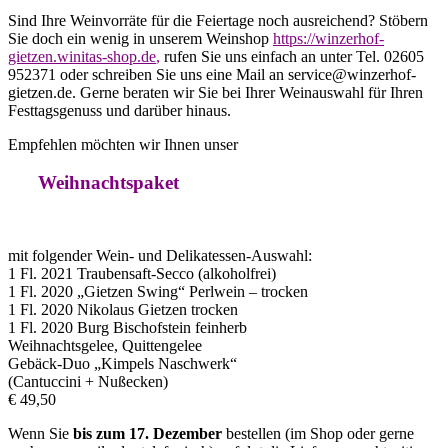
Sind Ihre Weinvorräte für die Feiertage noch ausreichend? Stöbern
Sie doch ein wenig in unserem Weinshop
https://winzerhof-
gietzen.winitas-shop.de
,
rufen Sie uns einfach an unter Tel. 02605
952371 oder schreiben Sie uns eine Mail an service@winzerhof-
gietzen.de. Gerne beraten wir Sie bei Ihrer Weinauswahl für Ihren
Festtagsgenuss und darüber hinaus.
Empfehlen möchten wir Ihnen unser
Weihnachtspaket
mit folgender Wein- und Delikatessen-Auswahl:
1 Fl. 2021 Traubensaft-Secco (alkoholfrei)
1 Fl. 2020 „Gietzen Swing“ Perlwein – trocken
1 Fl. 2020 Nikolaus Gietzen trocken
1 Fl. 2020 Burg Bischofstein feinherb
Weihnachtsgelee, Quittengelee
Gebäck-Duo „Kimpels Naschwerk“
(Cantuccini + Nußecken)
€ 49,50
Wenn Sie
bis zum 17. Dezember
bestellen (im Shop oder gerne