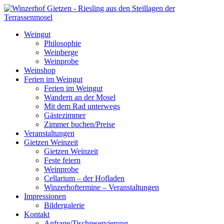
Weingut
Philosophie
Weinberge
Weinprobe
Weinshop
Ferien im Weingut
Ferien im Weingut
Wandern an der Mosel
Mit dem Rad unterwegs
Gästezimmer
Zimmer buchen/Preise
Veranstaltungen
Gietzen Weinzeit
Gietzen Weinzeit
Feste feiern
Weinprobe
Cellarium – der Hofladen
Winzerhoftermine – Veranstaltungen
Impressionen
Bildergalerie
Kontakt
Anfrage/Tischreservierung