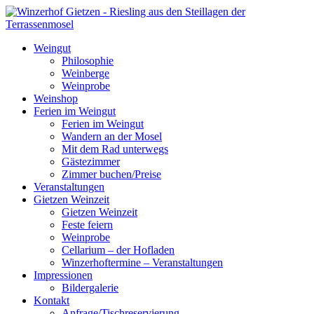
Weingut
Philosophie
Weinberge
Weinprobe
Weinshop
Ferien im Weingut
Ferien im Weingut
Wandern an der Mosel
Mit dem Rad unterwegs
Gästezimmer
Zimmer buchen/Preise
Veranstaltungen
Gietzen Weinzeit
Gietzen Weinzeit
Feste feiern
Weinprobe
Cellarium – der Hofladen
Winzerhoftermine – Veranstaltungen
Impressionen
Bildergalerie
Kontakt
Anfrage/Tischreservierung