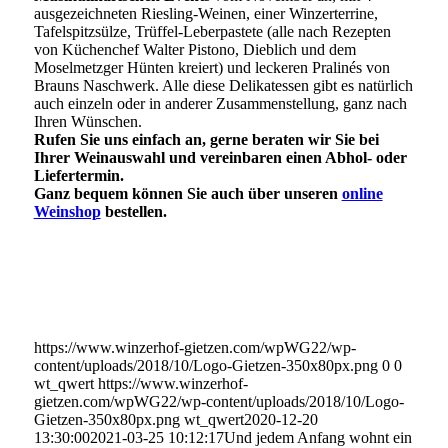
ausgezeichneten Riesling-Weinen, einer Winzerterrine,
Tafelspitzsülze, Trüffel-Leberpastete (alle nach Rezepten
von Küchenchef Walter Pistono, Dieblich und dem
Moselmetzger Hünten kreiert) und leckeren Pralinés von
Brauns Naschwerk. Alle diese Delikatessen gibt es natürlich
auch einzeln oder in anderer Zusammenstellung, ganz nach
Ihren Wünschen.
Rufen Sie uns einfach an, gerne beraten wir Sie bei
Ihrer Weinauswahl und vereinbaren einen Abhol- oder
Liefertermin.
Ganz bequem können Sie auch über unseren
online
Weinshop
bestellen.
https://www.winzerhof-gietzen.com/wpWG22/wp-
content/uploads/2018/10/Logo-Gietzen-350x80px.png
0
0
wt_qwert
https://www.winzerhof-
gietzen.com/wpWG22/wp-content/uploads/2018/10/Logo-
Gietzen-350x80px.png
wt_qwert
2020-12-20
13:30:00
2021-03-25 10:12:17
Und jedem Anfang wohnt ein