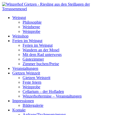
Weingut
Philosophie
Weinberge
Weinprobe
Weinshop
Ferien im Weingut
Ferien im Weingut
Wandern an der Mosel
Mit dem Rad unterwegs
Gästezimmer
Zimmer buchen/Preise
Veranstaltungen
Gietzen Weinzeit
Gietzen Weinzeit
Feste feiern
Weinprobe
Cellarium – der Hofladen
Winzerhoftermine – Veranstaltungen
Impressionen
Bildergalerie
Kontakt
Anfrage/Tischreservierung