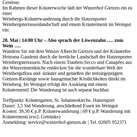
Genüsse.
Im Rahmen dieser Kräuterwoche lädt der Winzerhof Gietzen ein zu
einer
Weinbergs-Kräuterwanderung durch die Hatzenporter
Weinbergsterrassenlandschaft und einem Kräutermenü im Weingut
ein:
28. Mai | 14:00 Uhr – Also sprach der Löwenzahn …. zum
Wein ….
Wandern Sie mit dem Winzer Albrecht Gietzen und der Kräuterfee
Heiroma Gaudenti durch die herrliche Landschaft der Hatzenporter
Weinbergsterrassen. Nach einem Trauben-Secco und Canapées aus
der Winzerinnenküche entdecken Sie die wunderbare Welt der
Weinbergsflora und -kräuter und genießen die terroirgeprägten
Gietzen-Rieslinge sowie hausgemachte Köstlichkeiten direkt im
Weinberg. Im Weingut erfolgt der Ausklang mit einem
Kräutermenü! Die Wanderung ist auch separat buchbar.
Treffpunkt: Kräutergarten, St. Johanneskirche, Hatzenport
Dauer: 3,5 Std Wanderung, anschließend Essen im Weingut
Kosten: 39,50 € p.P. Kräuterwanderung | 69 € p.P. Wanderung mit
Kräutermenü (excl. Getränke)
Anmeldung: service@winzerhof-gietzen.de | Tel. 02605 952371