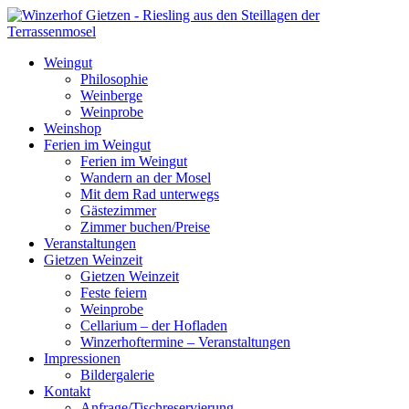
Weingut
Philosophie
Weinberge
Weinprobe
Weinshop
Ferien im Weingut
Ferien im Weingut
Wandern an der Mosel
Mit dem Rad unterwegs
Gästezimmer
Zimmer buchen/Preise
Veranstaltungen
Gietzen Weinzeit
Gietzen Weinzeit
Feste feiern
Weinprobe
Cellarium – der Hofladen
Winzerhoftermine – Veranstaltungen
Impressionen
Bildergalerie
Kontakt
Anfrage/Tischreservierung