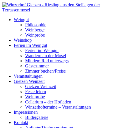
Weingut
Philosophie
Weinberge
Weinprobe
Weinshop
Ferien im Weingut
Ferien im Weingut
Wandern an der Mosel
Mit dem Rad unterwegs
Gästezimmer
Zimmer buchen/Preise
Veranstaltungen
Gietzen Weinzeit
Gietzen Weinzeit
Feste feiern
Weinprobe
Cellarium – der Hofladen
Winzerhoftermine – Veranstaltungen
Impressionen
Bildergalerie
Kontakt
Anfrage/Tischreservierung