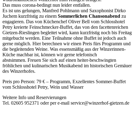
Das muss corona-bedingt nun leider entfallen.
Es ist uns gelungen, Manfred Pohlmann und Saxophonist Dirko
Juchem kurzfristig zu einem
Sommerlichen Chansonabend
zu
engagieren. Das von Küchenchef Oliver Bell vom Schlosshotel
Petry kreierte Feinschmecker-Buffet, das von den facettenreichen
Gietzen-Rieslingen begleitet wird, kann kurzfristig noch bis Freitag
mitgebucht werden. Eine Teilnahme ohne Buffet ist jedoch auch
gerne möglich. Hier berechnen wir einen Preis fürs Programm und
die begleitenden Weine. Was essensmäßig aus der Winzerinnen-
Küche machbar ist, können wir gerne telefonisch
abstsimmen. Freuen Sie sich auf einen heiter-beschwingten
fröhlichen und kulinarischen Musikabend im historischen Gemäuer
des Winzerhofes.
Preis pro Person: 79 € – Programm, Exzellentes Sommer-Buffet
vom Schlosshotel Petry, Wein und Wasser
Weitere Info und Reservierungen
Tel. 02605 952371 oder per e-mail service@winzerhof-gietzen.de