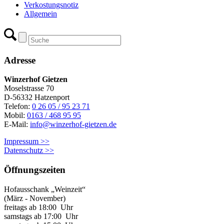
Verkostungsnotiz
Allgemein
Adresse
Winzerhof Gietzen
Moselstrasse 70
D-56332 Hatzenport
Telefon:
0 26 05 / 95 23 71
Mobil:
0163 / 468 95 95
E-Mail:
info@winzerhof-gietzen.de
Impressum >>
Datenschutz >>
Öffnungszeiten
Hofausschank „Weinzeit“
(März - November)
freitags ab 18:00 Uhr
samstags ab 17:00 Uhr