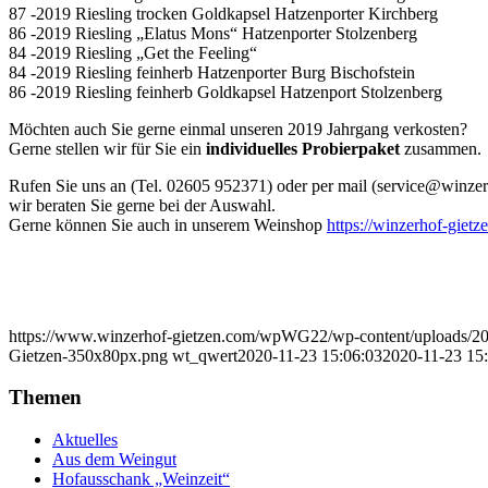
87 -2019 Riesling trocken Goldkapsel Hatzenporter Kirchberg
86 -2019 Riesling „Elatus Mons“ Hatzenporter Stolzenberg
84 -2019 Riesling „Get the Feeling“
84 -2019 Riesling feinherb Hatzenporter Burg Bischofstein
86 -2019 Riesling feinherb Goldkapsel Hatzenport Stolzenberg
Möchten auch Sie gerne einmal unseren 2019 Jahrgang verkosten?
Gerne stellen wir für Sie ein
individuelles Probierpaket
zusammen.
Rufen Sie uns an (Tel. 02605 952371) oder per mail (service@winzer
wir beraten Sie gerne bei der Auswahl.
Gerne können Sie auch in unserem Weinshop
https://winzerhof-gietz
https://www.winzerhof-gietzen.com/wpWG22/wp-content/uploads/2
Gietzen-350x80px.png
wt_qwert
2020-11-23 15:06:03
2020-11-23 15
Themen
Aktuelles
Aus dem Weingut
Hofausschank „Weinzeit“