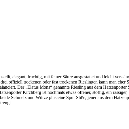
tellt, elegant, fruchtig, mit feiner Säure ausgestattet und leicht vers
ei offiziell trockenen oder fast trockenen Rieslingen kann man eher Sc
 balanciert. Der „Elatus Mons“ genannte Riesling aus dem Hatzenporter 
zenporter Kirchberg ist nochmals etwas offener, stoffig, ein rassiger
eide Schmelz und Würze plus eine Spur Süße, jener aus dem Hatzenporte
trengt.