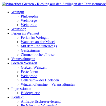
Weingut
Philosophie
Weinberge
Weinprobe
Weinshop
Ferien im Weingut
Ferien im Weingut
Wandern an der Mosel
Mit dem Rad unterwegs
Gästezimmer
Zimmer buchen/Preise
Veranstaltungen
Gietzen Weinzeit
Gietzen Weinzeit
Feste feiern
Weinprobe
Cellarium – der Hofladen
Winzerhoftermine – Veranstaltungen
Impressionen
Bildergalerie
Kontakt
Anfrage/Tischreservierung
Ihr Weg zum Winzerhof