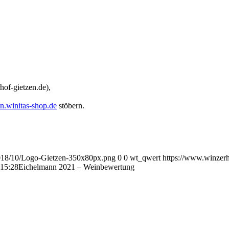
hof-gietzen.de),
en.winitas-shop.de
stöbern.
018/10/Logo-Gietzen-350x80px.png
0
0
wt_qwert
https://www.winzer
:15:28
Eichelmann 2021 – Weinbewertung