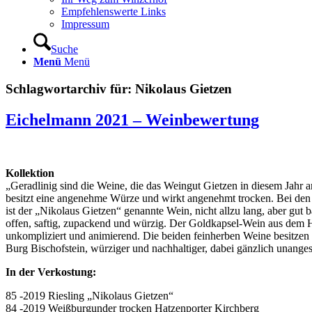
Empfehlenswerte Links
Impressum
Suche
Menü
Menü
Schlagwortarchiv für:
Nikolaus Gietzen
Eichelmann 2021 – Weinbewertung
Kollektion
„Geradlinig sind die Weine, die das Weingut Gietzen in diesem Jahr ans
besitzt eine angenehme Würze und wirkt angenehmt trocken. Bei den dr
ist der „Nikolaus Gietzen“ genannte Wein, nicht allzu lang, aber gut
offen, saftig, zupackend und würzig. Der Goldkapsel-Wein aus dem Hat
unkompliziert und animierend. Die beiden feinherben Weine besitzen b
Burg Bischofstein, würziger und nachhaltiger, dabei gänzlich unanges
In der Verkostung:
85 -2019 Riesling „Nikolaus Gietzen“
84 -2019 Weißburgunder trocken Hatzenporter Kirchberg