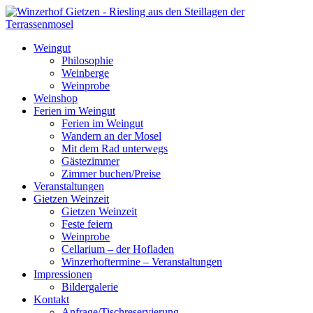
Weingut
Philosophie
Weinberge
Weinprobe
Weinshop
Ferien im Weingut
Ferien im Weingut
Wandern an der Mosel
Mit dem Rad unterwegs
Gästezimmer
Zimmer buchen/Preise
Veranstaltungen
Gietzen Weinzeit
Gietzen Weinzeit
Feste feiern
Weinprobe
Cellarium – der Hofladen
Winzerhoftermine – Veranstaltungen
Impressionen
Bildergalerie
Kontakt
Anfrage/Tischreservierung