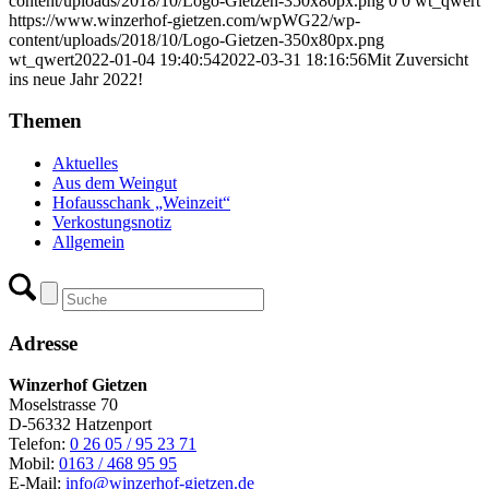
content/uploads/2018/10/Logo-Gietzen-350x80px.png
0
0
wt_qwert
https://www.winzerhof-gietzen.com/wpWG22/wp-
content/uploads/2018/10/Logo-Gietzen-350x80px.png
wt_qwert
2022-01-04 19:40:54
2022-03-31 18:16:56
Mit Zuversicht
ins neue Jahr 2022!
Themen
Aktuelles
Aus dem Weingut
Hofausschank „Weinzeit“
Verkostungsnotiz
Allgemein
Adresse
Winzerhof Gietzen
Moselstrasse 70
D-56332 Hatzenport
Telefon:
0 26 05 / 95 23 71
Mobil:
0163 / 468 95 95
E-Mail:
info@winzerhof-gietzen.de