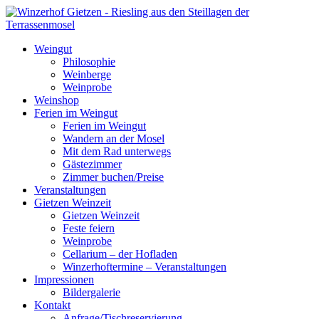
Weingut
Philosophie
Weinberge
Weinprobe
Weinshop
Ferien im Weingut
Ferien im Weingut
Wandern an der Mosel
Mit dem Rad unterwegs
Gästezimmer
Zimmer buchen/Preise
Veranstaltungen
Gietzen Weinzeit
Gietzen Weinzeit
Feste feiern
Weinprobe
Cellarium – der Hofladen
Winzerhoftermine – Veranstaltungen
Impressionen
Bildergalerie
Kontakt
Anfrage/Tischreservierung