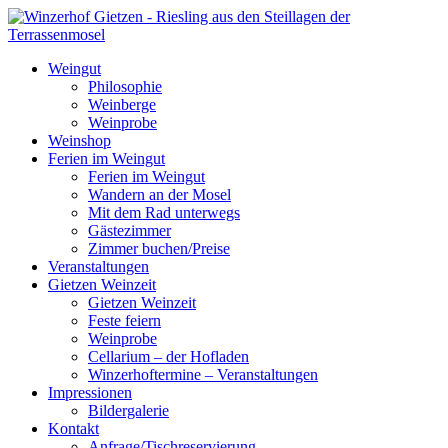
Weingut
Philosophie
Weinberge
Weinprobe
Weinshop
Ferien im Weingut
Ferien im Weingut
Wandern an der Mosel
Mit dem Rad unterwegs
Gästezimmer
Zimmer buchen/Preise
Veranstaltungen
Gietzen Weinzeit
Gietzen Weinzeit
Feste feiern
Weinprobe
Cellarium – der Hofladen
Winzerhoftermine – Veranstaltungen
Impressionen
Bildergalerie
Kontakt
Anfrage/Tischreservierung