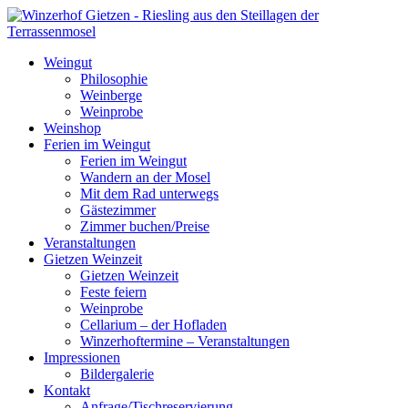
Weingut
Philosophie
Weinberge
Weinprobe
Weinshop
Ferien im Weingut
Ferien im Weingut
Wandern an der Mosel
Mit dem Rad unterwegs
Gästezimmer
Zimmer buchen/Preise
Veranstaltungen
Gietzen Weinzeit
Gietzen Weinzeit
Feste feiern
Weinprobe
Cellarium – der Hofladen
Winzerhoftermine – Veranstaltungen
Impressionen
Bildergalerie
Kontakt
Anfrage/Tischreservierung