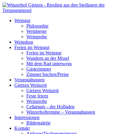
Weingut
Philosophie
Weinberge
Weinprobe
Weinshop
Ferien im Weingut
Ferien im Weingut
Wandern an der Mosel
Mit dem Rad unterwegs
Gästezimmer
Zimmer buchen/Preise
Veranstaltungen
Gietzen Weinzeit
Gietzen Weinzeit
Feste feiern
Weinprobe
Cellarium – der Hofladen
Winzerhoftermine – Veranstaltungen
Impressionen
Bildergalerie
Kontakt
Anfrage/Tischreservierung