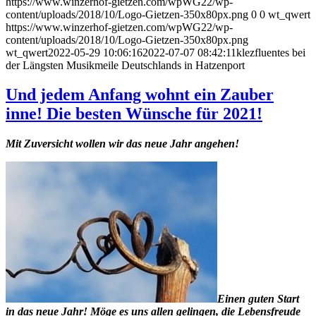
https://www.winzerhof-gietzen.com/wpWG22/wp-
content/uploads/2018/10/Logo-Gietzen-350x80px.png
0
0
wt_qwert
https://www.winzerhof-gietzen.com/wpWG22/wp-
content/uploads/2018/10/Logo-Gietzen-350x80px.png
wt_qwert
2022-05-29 10:06:16
2022-07-07 08:42:11
klezfluentes bei
der Längsten Musikmeile Deutschlands in Hatzenport
Und jedem Anfang wohnt ein Zauber
inne! Die besten Wünsche für 2021!
Mit Zuversicht wollen wir das neue Jahr angehen!
Einen guten Start
in das neue Jahr! Möge es uns allen gelingen, die Lebensfreude