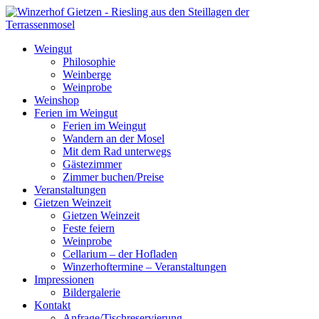
Weingut
Philosophie
Weinberge
Weinprobe
Weinshop
Ferien im Weingut
Ferien im Weingut
Wandern an der Mosel
Mit dem Rad unterwegs
Gästezimmer
Zimmer buchen/Preise
Veranstaltungen
Gietzen Weinzeit
Gietzen Weinzeit
Feste feiern
Weinprobe
Cellarium – der Hofladen
Winzerhoftermine – Veranstaltungen
Impressionen
Bildergalerie
Kontakt
Anfrage/Tischreservierung