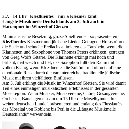
3.7.
| 14 Uhr
Klezfluentes – nur a Klezmer kimt
Längste Musikmeile Deutschlands am 3. Juli auch in
Hatzenport im Winzerhof Gietzen
Minimalistische Besetzung, große Spielfreude – so präsentieren
Klezfluentes
Klezmer und jüdische Lieder. Getragene Horas rühren
die Seele und schnelle Freilachs animieren das Tanzbein, wenn die
Klarinetten und Saxophone von Thomas Peters erklingen, getragen
von Greg Wolfs Gitarre. Die Klarinette erklingt mal hoch und
brillant, mal weich und tief; das Saxophon füllt den Raum mit
vollem Klang, wenn Klezfluentes die Zuhörer mit nimmt auf eine
emotionale Reise durch die variantenreiche, traditionelle jüdische
Musik mit ihren vielfältigen Einflüssen.
Am 3. Juli erklingt die Musik im Winzerhof Gietzen. Sie wird damit
Teil eines einmaligen musikalischen Erlebnisses in der gesamten
Moselregion: Wenn Musiker, Musikvereine, Chöre, Gesangvereine,
Orchester, Bands gemeinsam um 15 Uhr die Moselhymne „Im
weiten deutschen Lande“ präsentieren und entlang des Flusslaufes
das Moseltal von Koblenz bis Perl in die „Längste Musikmeile
Deutschlands“ verwandeln.