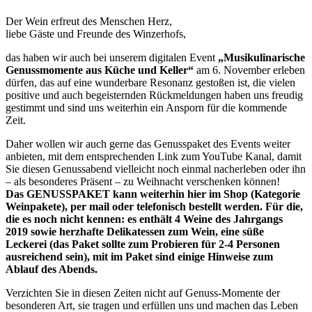
Der Wein erfreut des Menschen Herz,
liebe Gäste und Freunde des Winzerhofs,
das haben wir auch bei unserem digitalen Event
„Musikulinarische
Genussmomente aus Küche und Keller“
am 6. November erleben
dürfen, das auf eine wunderbare Resonanz gestoßen ist, die vielen
positive und auch begeisternden Rückmeldungen haben uns freudig
gestimmt und sind uns weiterhin ein Ansporn für die kommende
Zeit.
Daher wollen wir auch gerne das Genusspaket des Events weiter
anbieten, mit dem entsprechenden Link zum YouTube Kanal, damit
Sie diesen Genussabend vielleicht noch einmal nacherleben oder ihn
– als besonderes Präsent – zu Weihnacht verschenken können!
Das GENUSSPAKET kann weiterhin hier im Shop (Kategorie
Weinpakete), per mail oder telefonisch bestellt werden. Für die,
die es noch nicht kennen: es enthält 4 Weine des Jahrgangs
2019 sowie herzhafte Delikatessen zum Wein, eine süße
Leckerei (das Paket sollte zum Probieren für 2-4 Personen
ausreichend sein), mit im Paket sind einige Hinweise zum
Ablauf des Abends.
Verzichten Sie in diesen Zeiten nicht auf Genuss-Momente der
besonderen Art, sie tragen und erfüllen uns und machen das Leben