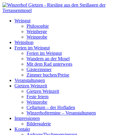
Weingut
Philosophie
Weinberge
Weinprobe
Weinshop
Ferien im Weingut
Ferien im Weingut
Wandern an der Mosel
Mit dem Rad unterwegs
Gästezimmer
Zimmer buchen/Preise
Veranstaltungen
Gietzen Weinzeit
Gietzen Weinzeit
Feste feiern
Weinprobe
Cellarium – der Hofladen
Winzerhoftermine – Veranstaltungen
Impressionen
Bildergalerie
Kontakt
Anfrage/Tischreservierung