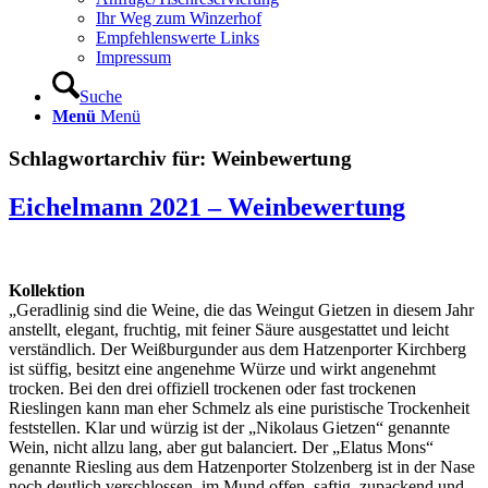
Ihr Weg zum Winzerhof
Empfehlenswerte Links
Impressum
Suche
Menü
Menü
Schlagwortarchiv für:
Weinbewertung
Eichelmann 2021 – Weinbewertung
Kollektion
„Geradlinig sind die Weine, die das Weingut Gietzen in diesem Jahr
anstellt, elegant, fruchtig, mit feiner Säure ausgestattet und leicht
verständlich. Der Weißburgunder aus dem Hatzenporter Kirchberg
ist süffig, besitzt eine angenehme Würze und wirkt angenehmt
trocken. Bei den drei offiziell trockenen oder fast trockenen
Rieslingen kann man eher Schmelz als eine puristische Trockenheit
feststellen. Klar und würzig ist der „Nikolaus Gietzen“ genannte
Wein, nicht allzu lang, aber gut balanciert. Der „Elatus Mons“
genannte Riesling aus dem Hatzenporter Stolzenberg ist in der Nase
noch deutlich verschlossen, im Mund offen, saftig, zupackend und