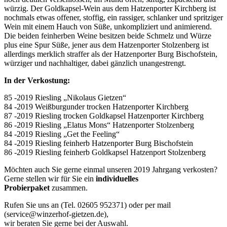
würzig. Der Goldkapsel-Wein aus dem Hatzenporter Kirchberg ist
nochmals etwas offener, stoffig, ein rassiger, schlanker und spritziger
Wein mit einem Hauch von Süße, unkompliziert und animierend.
Die beiden feinherben Weine besitzen beide Schmelz und Würze
plus eine Spur Süße, jener aus dem Hatzenporter Stolzenberg ist
allerdings merklich straffer als der Hatzenporter Burg Bischofstein,
würziger und nachhaltiger, dabei gänzlich unangestrengt.
In der Verkostung:
85 -2019 Riesling „Nikolaus Gietzen“
84 -2019 Weißburgunder trocken Hatzenporter Kirchberg
87 -2019 Riesling trocken Goldkapsel Hatzenporter Kirchberg
86 -2019 Riesling „Elatus Mons“ Hatzenporter Stolzenberg
84 -2019 Riesling „Get the Feeling“
84 -2019 Riesling feinherb Hatzenporter Burg Bischofstein
86 -2019 Riesling feinherb Goldkapsel Hatzenport Stolzenberg
Möchten auch Sie gerne einmal unseren 2019 Jahrgang verkosten?
Gerne stellen wir für Sie ein
individuelles
Probierpaket
zusammen.
Rufen Sie uns an (Tel. 02605 952371) oder per mail
(service@winzerhof-gietzen.de),
wir beraten Sie gerne bei der Auswahl.