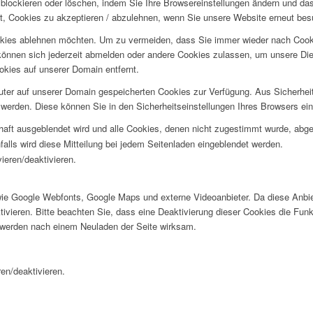
blockieren oder löschen, indem Sie Ihre Browsereinstellungen ändern und das
t, Cookies zu akzeptieren / abzulehnen, wenn Sie unsere Website erneut be
okies ablehnen möchten. Um zu vermeiden, dass Sie immer wieder nach Cookie
e können sich jederzeit abmelden oder andere Cookies zulassen, um unsere D
okies auf unserer Domain entfernt.
puter auf unserer Domain gespeicherten Cookies zur Verfügung. Aus Sicherhe
werden. Diese können Sie in den Sicherheitseinstellungen Ihres Browsers ei
rhaft ausgeblendet wird und alle Cookies, denen nicht zugestimmt wurde, abg
falls wird diese Mitteilung bei jedem Seitenladen eingeblendet werden.
ieren/deaktivieren.
wie Google Webfonts, Google Maps und externe Videoanbieter. Da diese Anb
tivieren. Bitte beachten Sie, dass eine Deaktivierung dieser Cookies die Fu
 werden nach einem Neuladen der Seite wirksam.
en/deaktivieren.