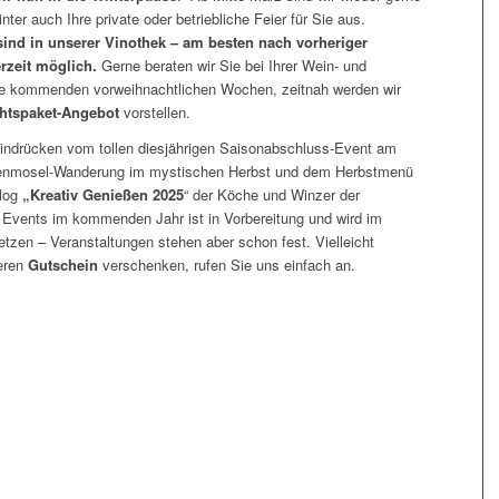
nter auch Ihre private oder betriebliche Feier für Sie aus.
nd in unserer Vinothek – am besten nach vorheriger
rzeit möglich.
Gerne beraten wir Sie bei Ihrer Wein- und
ie kommenden vorweihnachtlichen Wochen, zeitnah werden wir
htspaket-Angebot
vorstellen.
 Eindrücken vom tollen diesjährigen Saisonabschluss-Event am
enmosel-Wanderung im mystischen Herbst und dem Herbstmenü
alog
„Kreativ Genießen 2025
“ der Köche und Winzer der
 Events im kommenden Jahr ist in Vorbereitung und wird im
ietzen – Veranstaltungen stehen aber schon fest. Vielleicht
deren
Gutschein
verschenken, rufen Sie uns einfach an.